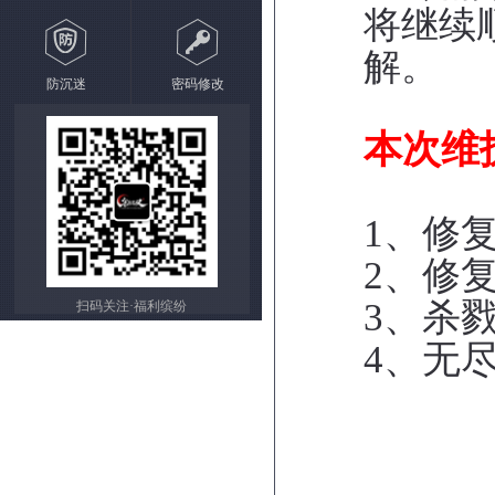
将继续
解。
防沉迷
密码修改
本次维
1、修
2、修
3
、杀
扫码关注·福利缤纷
4
、无尽