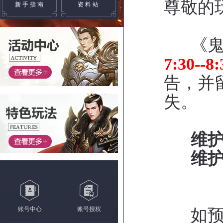
尊敬的
新手指南
资料站
《鬼谷
7:30-
告，并
失。
维
维
账号中心
账号授权
如