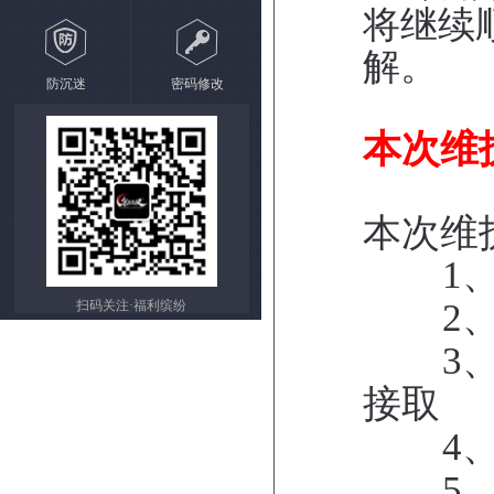
将继续
解。
防沉迷
密码修改
本次维
本次维
1
2
扫码关注·福利缤纷
3
接取
4
5