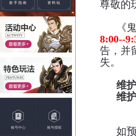
尊敬的
新手指南
资料站
《鬼谷
8:00--
告，并
失。
维
维
账号中心
账号授权
如