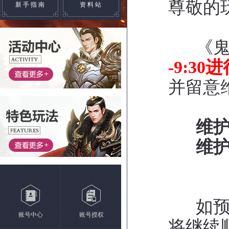
尊敬的
新手指南
资料站
《鬼谷
-9:30
并留意
维
维
如预定
账号中心
账号授权
将继续