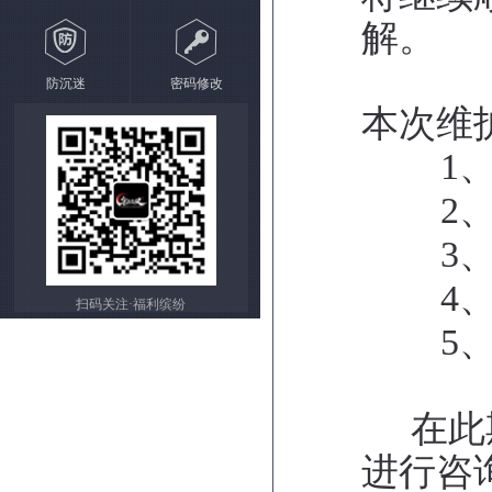
解。
防沉迷
密码修改
本次维
1
2
3
4
扫码关注·福利缤纷
5
在此期
进行咨