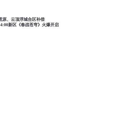
荒原、云顶浮城合区补偿
14:00新区《春战苍穹》火爆开启