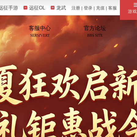
远征手游
远征OL
龙武
注册
|
登录
|
充值
|
客服
游戏
客服中心
官方论坛
SERSIVERT
BBS SITE