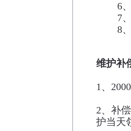
6
7
8
维护补
1、20
2、补
护当天