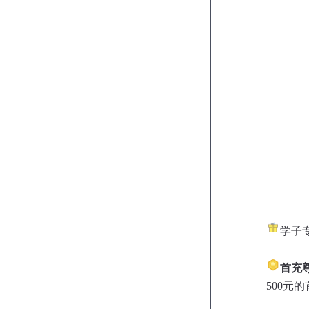
学子
首充
500元