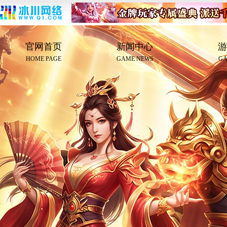
官网首页
新闻中心
游
HOME PAGE
GAME NEWS
GA