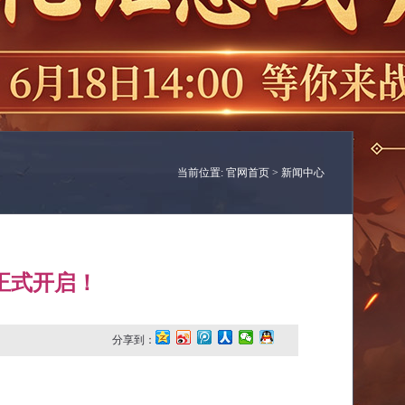
当前位置:
官网首页
> 新闻中心
》正式开启！
分享到：