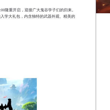
4:00隆重开启，迎接广大鬼谷学子们的归来。
的入学大礼包，内含独特的武器外观、精美的