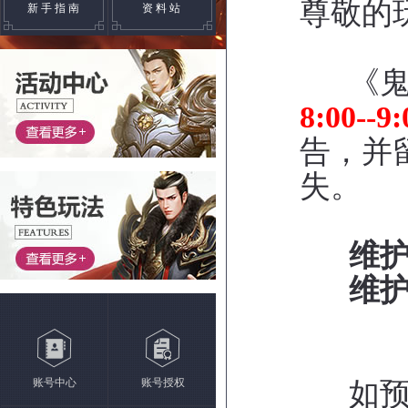
尊敬的
新手指南
资料站
《鬼谷
8:00-
告，并
失。
维
维
账号中心
账号授权
如