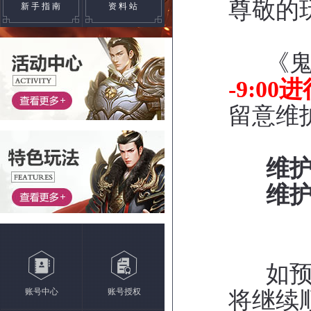
尊敬的
新手指南
资料站
《鬼谷
-9:00
留意维
维
维
如
账号中心
账号授权
将继续