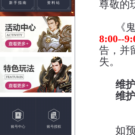
尊敬的
新手指南
资料站
《鬼谷
8:00-
告，并
失。
维
维
账号中心
账号授权
如